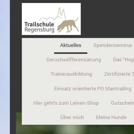
Aktuelles
Spendenseminar
Geruchsdifferenzierung
Das "Hop
Trainerausbildung
Zertifizierte 
Einsatz orientierte PO Mantrailing
Hier geht's zum Leinen-Shop
Gutschei
Über mich
Meine Hunde