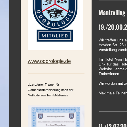
Mantrailing
19./20.09.
Wir treffen uns
Heyden-Str. 26 
Vorstellungsrund
Im Hotel "von H
www.odorologie.de
Link für das Hot
Website anmeld
TrainerInnen.
Wir werden mit z
Lizenzierter Trainer für
Geruchsdifferenzierung nach der
Maximale T
Methode von Tom Middlemas
11./12.07.2