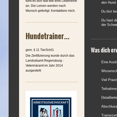
fühlt es sich fast wie eine Lederleine
den Hund 
an. Die Leinen werden nach
Wunsch gefertigt. Kontaktiere mich.
Du bist be
Du hast di
der Schwei
Hundetrainer...
Was dich er
gem. § 11 TierSchG.
Die Zertifizierung wurde durch das
Landratsamt Regensburg -
Eine Ausb
Veterinäramt im Jahr 2014
ausgestellt
Wissensch
Viel Prax
Teilnahme
Detaillie
Abschluss
Trainerzer