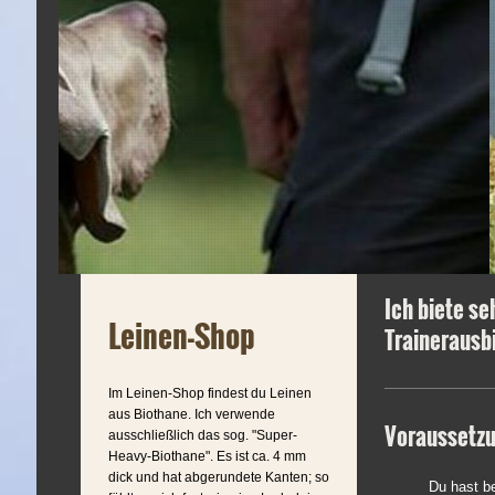
Ich biete se
Leinen-Shop
Trainerausb
Im Leinen-Shop findest du Leinen
aus Biothane. Ich verwende
Voraussetz
ausschließlich das sog. "Super-
Heavy-Biothane". Es ist ca. 4 mm
dick und hat abgerundete Kanten; so
Du hast b