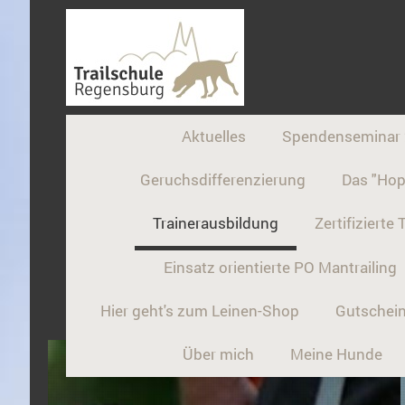
Aktuelles
Spendenseminar
Geruchsdifferenzierung
Das "Hop
Trainerausbildung
Zertifizierte 
Einsatz orientierte PO Mantrailing
Hier geht's zum Leinen-Shop
Gutschei
Über mich
Meine Hunde