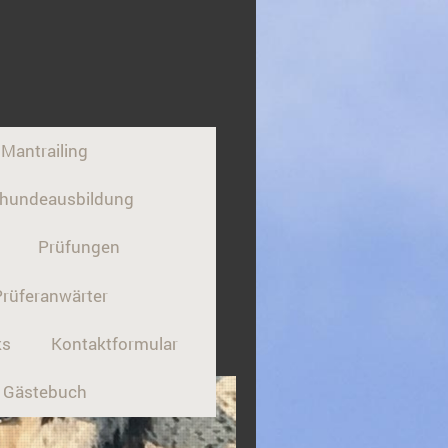
Mantrailing
ürhundeausbildung
Prüfungen
Prüferanwärter
ks
Kontaktformular
Gästebuch