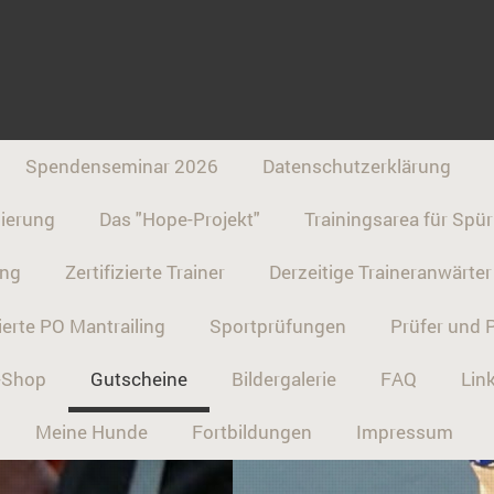
Spendenseminar 2026
Datenschutzerklärung
ierung
Das "Hope-Projekt"
Trainingsarea für Sp
ung
Zertifizierte Trainer
Derzeitige Traineranwärter
ierte PO Mantrailing
Sportprüfungen
Prüfer und 
n-Shop
Gutscheine
Bildergalerie
FAQ
Lin
Meine Hunde
Fortbildungen
Impressum