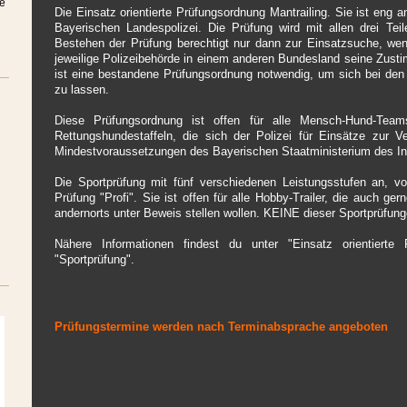
ne
Die Einsatz orientierte Prüfungsordnung Mantrailing. Sie ist eng 
Bayerischen Landespolizei. Die Prüfung wird mit allen drei Tei
Bestehen der Prüfung berechtigt nur dann zur Einsatzsuche, wenn
jeweilige Polizeibehörde in einem anderen Bundesland seine Zusti
ist eine bestandene Prüfungsordnung notwendig, um sich bei den 
zu lassen.
Diese Prüfungsordnung ist offen für alle Mensch-Hund-Team
Rettungshundestaffeln, die sich der Polizei für Einsätze zur V
Mindestvoraussetzungen des Bayerischen Staatministerium des Inn
Die Sportprüfung mit fünf verschiedenen Leistungsstufen an, vo
Prüfung "Profi". Sie ist offen für alle Hobby-Trailer, die auch ge
andernorts unter Beweis stellen wollen. KEINE dieser Sportprüfung
Nähere Informationen findest du unter "Einsatz orientierte 
"Sportprüfung".
Prüfungstermine werden nach Terminabsprache angeboten