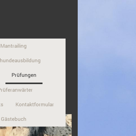
Mantrailing
ürhundeausbildung
Prüfungen
Prüferanwärter
ks
Kontaktformular
Gästebuch