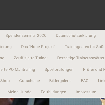
Spendenseminar 2026
Datenschutzerklärung
ierung
Das "Hope-Projekt"
Trainingsarea für Sp
ung
Zertifizierte Trainer
Derzeitige Traineranwärter
ierte PO Mantrailing
Sportprüfungen
Prüfer und 
n-Shop
Gutscheine
Bildergalerie
FAQ
Lin
Meine Hunde
Fortbildungen
Impressum